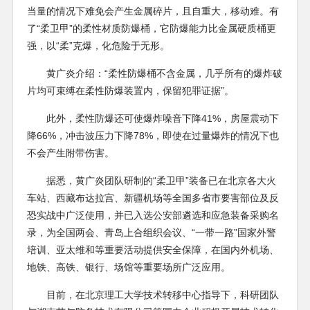
当量的情况下难免会产生金属碎片，且自重大，移动难。有
了“柔卫甲”的柔性材质防爆桶，它防爆能力比金属硬质桶更
强，以“柔”克爆，化危险于无形。
黄广炎介绍：“柔性防爆桶不含金属，几乎所有的爆炸破
片均可束缚在柔性防爆装置内，保留犯罪证据”。
此外，柔性防爆还可使爆炸噪音下降41%，房屋震动下
降66%，冲击波压力下降78%，即使在过量爆炸的情况下也
不会产生附带伤害。
据悉，黄广炎团队研制的“柔卫甲”装备已在北京各大火
车站、西藏布达拉宫、新疆机场等全国多省市要害部位及反
恐实战中广泛使用，并已入选公安部遴选和应急装备采购名
录，为全国两会、青岛上合组织会议、“一带一路”国家外警
培训、亚太维和等重要活动提供安全保障，在国内外机场、
地铁、高铁、银行、场馆等重要场所广泛应用。
目前，在北京理工大学技术转移中心指导下，科研团队