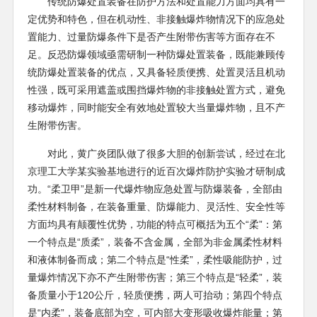
传统防爆处置装备在防护方法和处置能力方面均具有一
定优势和特色，但在机动性、非接触爆炸物情况下的应急处
置能力、过量防爆条件下是否产生附带伤害等方面存在不
足。反恐防爆领域亟需研制一种防爆处置装备，既能兼顾传
统防爆处置装备的优点，又具备轻质便携、处置灵活且机动
性强，既可采用遮盖或围挡爆炸物的非接触处置方式，避免
移动爆炸，同时能安全有效地处置较大当量爆炸物，且不产
生附带伤害。
对此，黄广炎团队做了很多大胆的创新尝试，经过在北
京理工大学某实验基地进行的近百次爆炸防护实验才研制成
功。“柔卫甲”是新一代爆炸物应急处置与防爆装备，全部由
柔性材料制备，在装备重量、防爆能力、灵活性、安全性等
方面均具有颠覆性优势，功能的特点可概括为五个“柔”：第
一个特点是“质柔”，装备不含金属，全部为非金属柔性材料
和液体制备而成；第二个特点是“性柔”，柔性吸能防护，过
量爆炸情况下亦不产生附带伤害；第三个特点是“轻柔”，装
备质量小于120公斤，轻质便携，两人可抬动；第四个特点
是“内柔”，装备底部为空，可内部大变形吸收爆炸能量；第