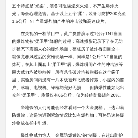
五个特点是“光柔”，装备可阻隔熄灭火焰，不产生爆炸火
光，降低心理危害。基于以上五个“柔”，装备可防护200克至
1.5公斤TNT当量爆炸物产生的冲击波和高速破片。
在央视的一档节目中，黄广炎曾演示过1公斤TNT当量
的爆炸物被“柔卫甲”降服的过程：高速摄影记录下了在无防
护状态下震撼人心的爆炸场面，整栋房子被炸得面目全非，
就像龙卷风过后的灾难现场一样。同样是1公斤TNT当量的
炸药，在其上面套上“柔卫甲”后，爆炸瞬间产生的冲击波等
巨大威力均被弥散掉，所有杀伤破片均被拦截在这个袋子
里，实验房间内没有一片木板被炸飞或者掉落，小屋内的窗
户、冰箱、电视机、绿植均完好无损……但防爆性能如此出
众的“柔卫甲”，质量仅有65公斤，仅为传统防爆罐的20%。
坐地铁的人们可能会经常看到一个大金属桶，上边印着
防爆罐，这是为遇到紧急情况比如有爆炸物，可将迅速将爆
炸物放在桶中引爆。
爆炸物威力惊人，金属防爆罐以“钢”制爆，在超出防护