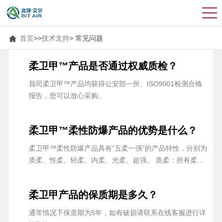
首页
>>
技术支持
>
常见问题
柔卫甲™产品是否通过权威质检？
我司柔卫甲™产品均获得公安部一所、ISO9001检测合格
报告，您可以放心采购。
柔卫甲™柔性防爆产品的优势是什么？
柔卫甲™柔性防爆产品具有“五柔一强”的产品特性，分别为
质柔、性柔、轻柔、内柔、光柔、超强。 质柔：所有柔性
防爆产品不含金属材质，可与疑似爆炸物整体接受检测；
性柔：产品在过量爆炸情况下亦不产生附带伤害； 轻柔：
柔卫甲产品的保质期是多久？
产品轻质便携，1-2人可轻易搬动进行快速处理； 内柔：应
急版底部为空，可罩挡处理，无须接触爆炸物； 光柔：产
通常情况下保质期为5年，如有破损请联系在线客服进行详
品可消波熄焰，阻隔熄灭火焰、减震降噪； 超强：便携版