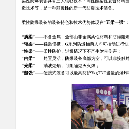
柔性防爆装备具有三大核心技术：高性能柔性复合材料
造技术等，是一种颠覆性的新一代防爆技术装备。
柔性防爆装备的装备特色和技术优势体现在
“五柔一强”
“质柔”
——不含金属，全部由非金属柔性材料和防爆阻
“轻柔”
——轻质便携，G系列防爆桶两人即可抬动进行快
“
性柔”
——柔性防护，过爆情况下不产生附带伤害；
“
内柔”
——处置灵活，防爆装备底部为空，可以非接触
“
光柔”
——消波熄焰，可阻隔熄灭火焰；
“
超强”
——便携式装备可以最高防护3kgTNT当量的爆炸