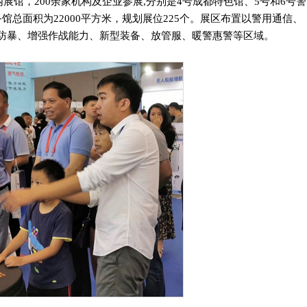
内展馆，200余家机构及企业参展,分别是4号成都特色馆、5号和6号警
总面积为22000平方米，规划展位225个。展区布置以警用通信、
防暴、增强作战能力、新型装备、放管服、暖警惠警等区域。