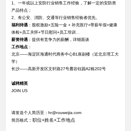
1、一年或以上安防行业销售工作经验，了解一定的安防类
产品特点；
2、有公安、消防、交通等行业销售经验者优先。
福利待遇
：股权激励+五险一金 + 补充医疗+带薪年假+健康
体检+员工关怀+节日慰问+员工培训…
薪资待遇
：提供有竞争力的薪酬，详细面谈
工作地点
：
北京——海淀区海通时代商务中心B1座副楼（近北京理工大
学）
长沙——高新开发区文轩路27号麓谷钰园A2栋202号
诚聘精英
JOIN US
请发送个人简历至：hr@rouweijia.com
：
职位+姓名+工作地点
简历格式