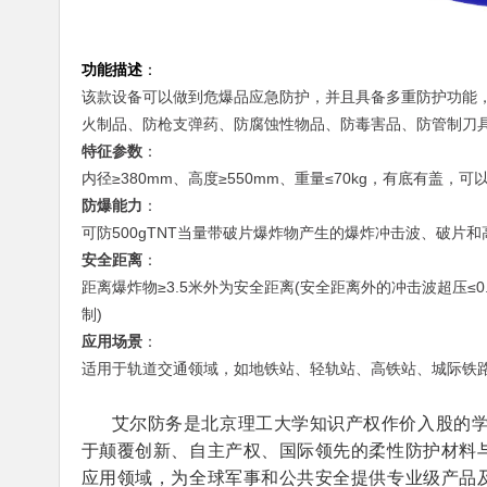
功能描述
：
该款设备可以做到危爆品应急防护，并且具备多重防护功能
火制品、防枪支弹药、防腐蚀性物品、防毒害品、防管制刀
特征参数
：
内径≥380mm、高度≥550mm、重量≤70kg，有底有盖
防爆能力
：
可防500gTNT当量带破片爆炸物产生的爆炸冲击波、破片
安全距离
：
距离爆炸物≥3.5米外为安全距离(安全距离外的冲击波超压≤
制)
应用场景
：
适用于轨道交通领域，如地铁站、轻轨站、高铁站、城际铁
艾尔防务是北京理工大学知识产权作价入股的
于颠覆创新、自主产权、国际领先的柔性防护材料
应用领域，为全球军事和公共安全提供专业级产品